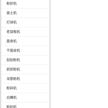
粉折机
装土机
打钵机
老鼠粄机
面食机
干面皮机
刮刮粉机
抓抓粉机
龙筋粉机
粉碎机
白粿机
粉利机