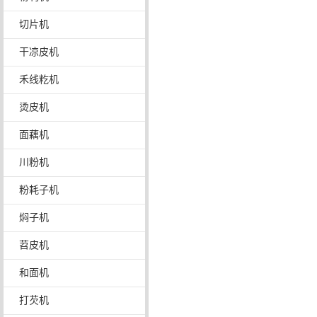
切片机
干凉皮机
禾线籺机
烫皮机
面藕机
川粉机
粉耗子机
焖子机
苕皮机
和面机
打芡机