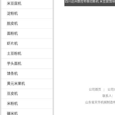
四川达州数控年糕切断机 米豆腐饵块
米豆腐机
断机供应
淀粉机
脱皮机
面粉机
虾片机
土豆粉机
芋头面机
馇条机
黄元米果机
公司首页
|
公司
豆皮机
联系人
山东省天华机械制造
米粉机
碾米机