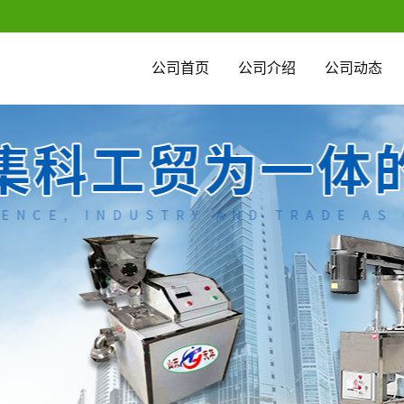
公司首页
公司介绍
公司动态