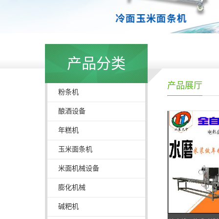
产品分类
产品展厅
粉条机
酿酒设备
年糕机
玉米面条机
米面机械设备
膨化机械
碱粑机