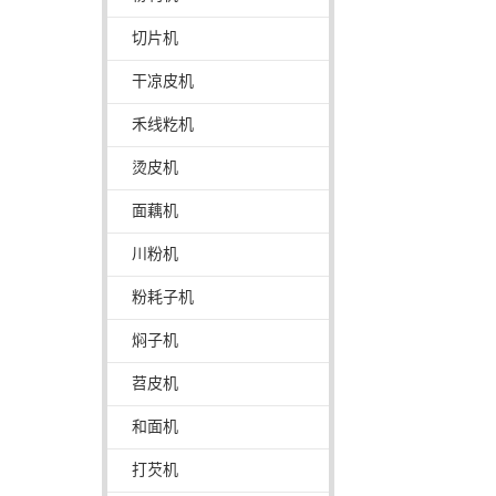
切片机
干凉皮机
禾线籺机
烫皮机
面藕机
川粉机
粉耗子机
焖子机
苕皮机
和面机
打芡机