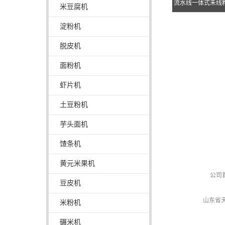
流水线一体式禾线
米豆腐机
淀粉机
脱皮机
面粉机
虾片机
土豆粉机
芋头面机
馇条机
黄元米果机
公司
豆皮机
山东省
米粉机
碾米机