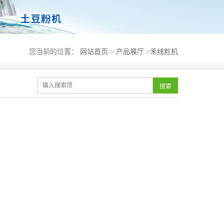
您当前的位置：
网站首页
>
产品展厅
>
禾线籺机