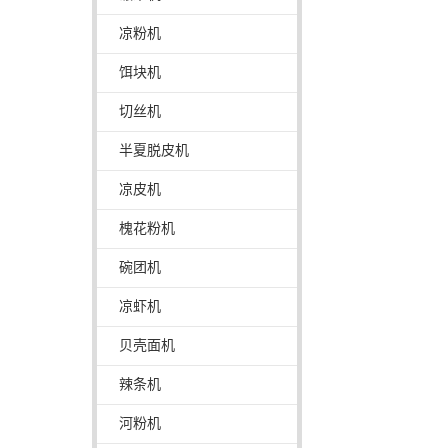
凉粉机
饵块机
切丝机
半夏脱皮机
凉皮机
槐花粉机
碗团机
凉虾机
贝壳面机
辣条机
河粉机