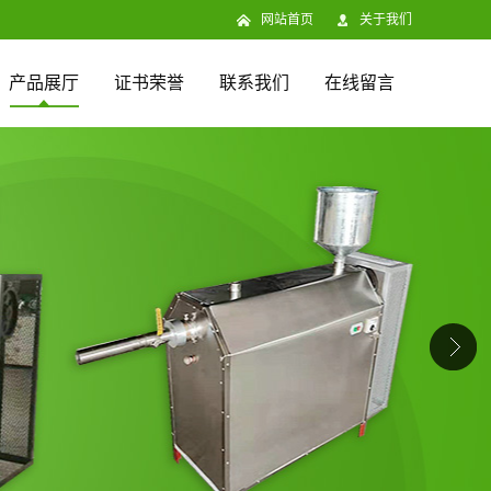
网站首页
关于我们
产品展厅
证书荣誉
联系我们
在线留言