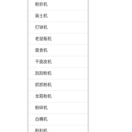
粉折机
装土机
打钵机
老鼠粄机
面食机
干面皮机
刮刮粉机
抓抓粉机
龙筋粉机
粉碎机
白粿机
粉利机