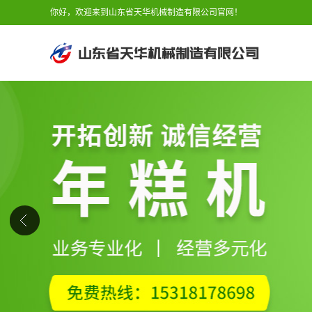
你好，欢迎来到山东省天华机械制造有限公司官网！