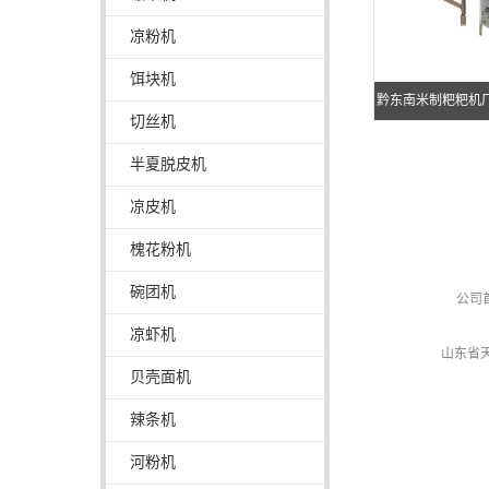
凉粉机
饵块机
黔东南米制粑粑机厂
切丝机
价
半夏脱皮机
凉皮机
槐花粉机
碗团机
公司
凉虾机
山东省
贝壳面机
辣条机
河粉机