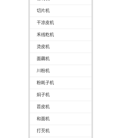
切片机
干凉皮机
禾线籺机
烫皮机
面藕机
川粉机
粉耗子机
焖子机
苕皮机
和面机
打芡机