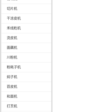
切片机
干凉皮机
禾线籺机
烫皮机
面藕机
川粉机
粉耗子机
焖子机
苕皮机
和面机
打芡机