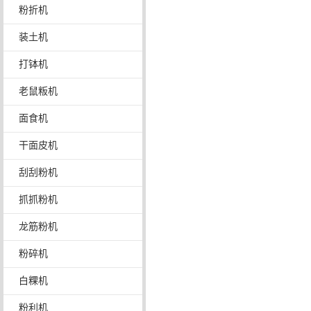
粉折机
装土机
打钵机
老鼠粄机
面食机
干面皮机
刮刮粉机
抓抓粉机
龙筋粉机
粉碎机
白粿机
粉利机