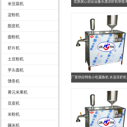
优质放心创业设备水滴凉虾机带技
米豆腐机
淀粉机
脱皮机
面粉机
虾片机
土豆粉机
芋头面机
厂家供应特色小吃漏鱼机 水浴凉虾机
馇条机
花粉机质优价廉
黄元米果机
豆皮机
米粉机
碾米机