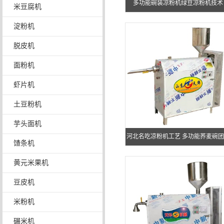
多功能碗装凉粉机绿豆凉粉机技术
米豆腐机
淀粉机
脱皮机
面粉机
虾片机
土豆粉机
芋头面机
河北名吃凉粉机工艺 多功能荞麦碗团
馇条机
现货
黄元米果机
豆皮机
米粉机
碾米机