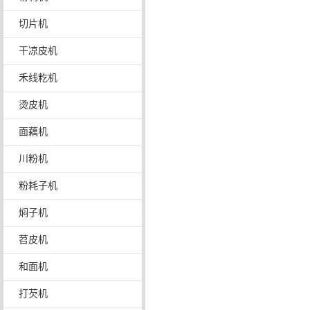
切片机
干凉皮机
禾线籺机
烫皮机
面藕机
川粉机
粉耗子机
焖子机
苕皮机
和面机
打芡机