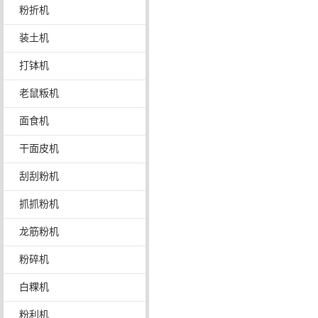
粉折机
装土机
打钵机
老鼠粄机
面食机
干面皮机
刮刮粉机
抓抓粉机
龙筋粉机
粉碎机
白粿机
粉利机