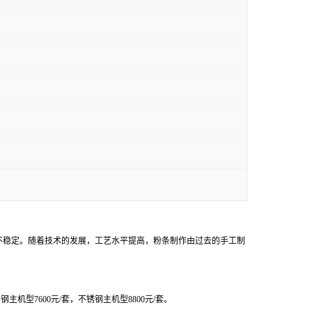
不稳定。随着技术的发展，工艺水平提高，粉条制作由过去的手工制
普钢主机型
7600
元
/
套，不锈钢主机型
8800
元
/
套。