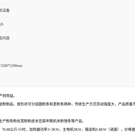
店设备
/h
息内容
*3200*2200mm
产创效益。
淀粉制品，按形状可分成圆粉条和宽粉条两种，传统生产方式劳动强度大，产品质量
生产粉条粉丝宽粉粉皮米豆腐年糕机米粉馇条等产品。
：
70-80
公斤
/
小时，加热器功率
3+3KW
，主电机
3KW
，输送机
0.4KW
（调速），价格