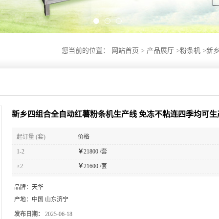
您当前的位置：
网站首页
>
产品展厅
>
粉条机
>
新
新乡四组合全自动红薯粉条机生产线 免冻不粘连四季均可生
起订量 (套)
价格
1-2
￥
21800 /套
≥2
￥
21600 /套
品牌：
天华
产地：
中国 山东济宁
发布日期：
2025-06-18