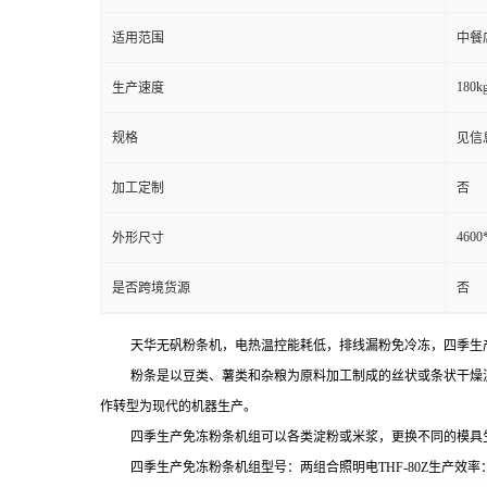
适用范围
中餐
180kg
生产速度
规格
见信
加工定制
否
4600
外形尺寸
是否跨境货源
否
天华无矾粉条机，电热温控能耗低，排线漏粉免冷冻，四季生
粉条是以豆类、薯类和杂粮为原料加工制成的丝状或条状干燥
作转型为现代的机器生产。
四季生产免冻粉条机组可以各类淀粉或米浆，更换不同的模具
四季生产免冻粉条机组型号：两组合照明电
THF-80Z
生产效率