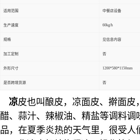
适用范围
中餐店设备
60kg/h
生产速度
规格
见信息内容
加工定制
否
1200*580*1150mm
外形尺寸
是否跨境货源
否
凉
皮也叫酿皮，凉面皮、擀面皮
醋、蒜汁、辣椒油、精盐等调料调
品，在夏季炎热的天气里，很受人