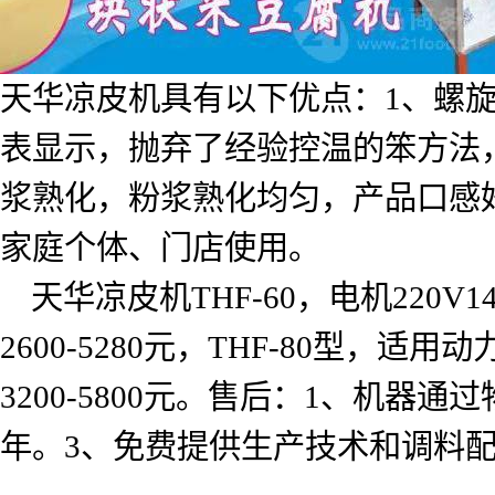
天华凉皮机具有以下优点：
1
、螺
表显示，抛弃了经验控温的笨方法
浆熟化，粉浆熟化均匀，产品口感
家庭个体、门店使用。
天华凉皮机
THF-60
，电机
220V1
2600-5280
元，
THF-80
型，适用动
3200-5800
元。售后：
1
、机器通过
年。
3
、免费提供生产技术和调料