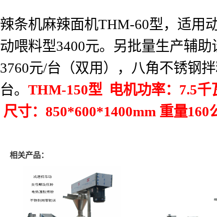
辣条机麻辣面机
THM-60
型，适用
动喂料型
3400
元。另批量生产辅助
3760
元
/
台（双用），八角不锈钢拌
台。
THM-150
型
电机功率：
7.5
千
尺寸：
850*600*1400mm
重量
160
相关产品：