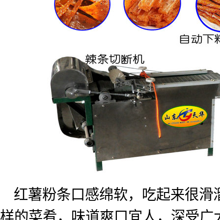
红薯粉条口感绵软，吃起来很滑
样的菜肴，味道爽口宜人，深受广