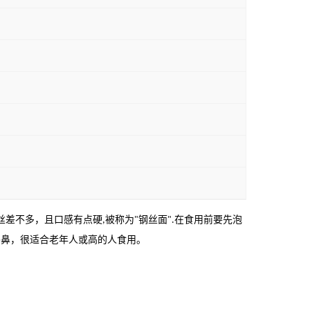
丝差不多，且口感有点硬
被称为
钢丝面
在食用前要先泡
,
"
".
扑鼻，很适合老年人或高的人食用。