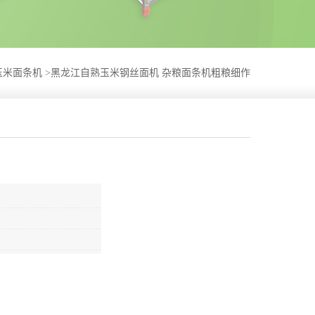
玉米面条机
>
黑龙江自熟玉米钢丝面机 杂粮面条机粗粮细作