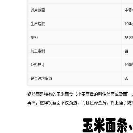
适用范围
中餐
100kg
生产速度
规格
见信
加工定制
否
1000
外形尺寸
是否跨境货源
否
钢丝面是特有的玉米面食（小麦面做的叫油丝面或烫面）
再蒸，这样钢丝面不仅劲道，而且色泽金黄，拌上臊子或