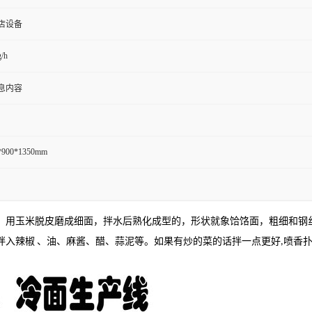
店设备
/h
息内容
*900*1350mm
，用玉米脱皮磨成细面，拌水后熟化成型的，形状就象饸饹面，粗细和钢
拌入辣椒
、油、麻酱、醋、蒜泥等。如果有炒的菜的话拌一点更好
喷香
,