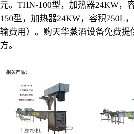
元。
THN-100
型，加热器
24KW
，
150
型，加热器
24KW
，容积
750L
，
输费用）。购天华蒸酒设备免费提
方。
相关产品：