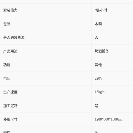
灌装能力
/瓶/小时
包装
木箱
是否跨境货源
否
产品用途
烤酒设备
功能
其他
220V
电压
15kg/h
生产速度
加工定制
是
1200*600*1500mm
外形尺寸