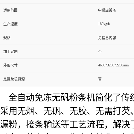
适用范围
中餐店设备
180kg/h
生产速度
规格
见信息内容
加工定制
否
4600*3200*2200mm
外形尺寸
是否跨境货源
否
全自动免冻无矾粉条机简化了传
采用无烟、无矾、无胶、无需打芡
漏粉，接条输送等工艺流程，解决