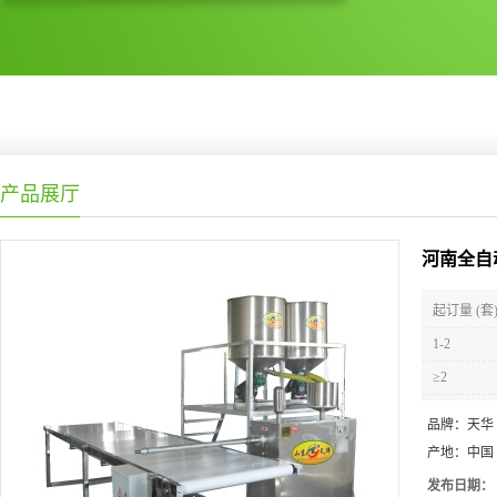
产品展厅
河南全自
起订量 (套
1-2
≥2
品牌：
天华
产地：
中国
发布日期：