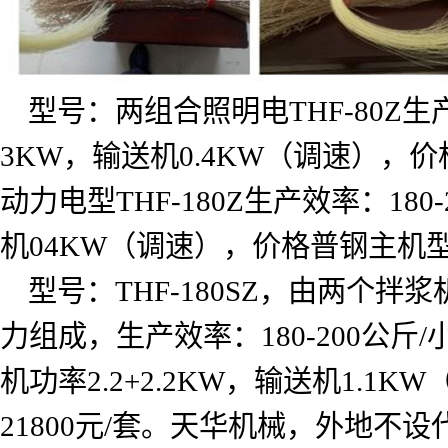
型号：两组合照明电
THF-80Z
生
3KW
，输送机
0.4KW
（调速），价
动力电型
THF-180Z
生产效率：
180-
机
04KW
（调速），价格普钢主机
型号：
THF-180SZ
，由两个拌浆
力组成，生产效率：
180-200
公斤
/
机功率
2.2+2.2KW
，输送机
1.1KW
21800
元
/
套。天华机械，外地不设