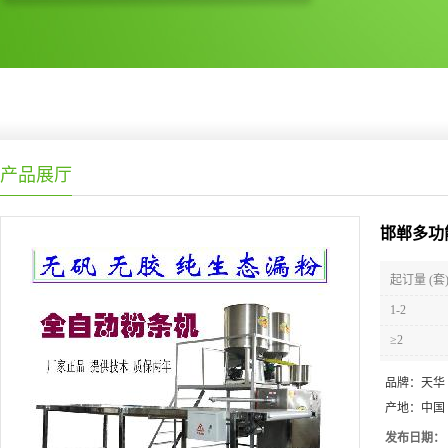
产品展厅
邯郸多功
起订量 (套
1-2
≥2
品牌：
天华
产地：
中国
发布日期：