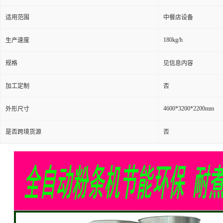
适用范围
中餐店设备
180kg/h
生产速度
规格
见信息内容
加工定制
否
4600*3200*2200mm
外形尺寸
是否跨境货源
否