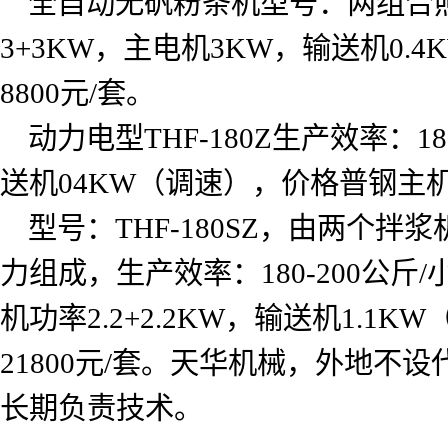
全自动无矾粉条机型号：两组合
3+3KW
，主电机
3KW
，输送机
0.4
8800
元
/
套。
动力电型
THF-180Z
生产效率：
18
送机
04KW
（调速），价格普钢主
型号：
THF-180SZ
，由两个拌浆
力组成，生产效率：
180-200
公斤
/
机功率
2.2+2.2KW
，输送机
1.1KW
21800
元
/
套。天华机械，外地不设
长期负责技术。