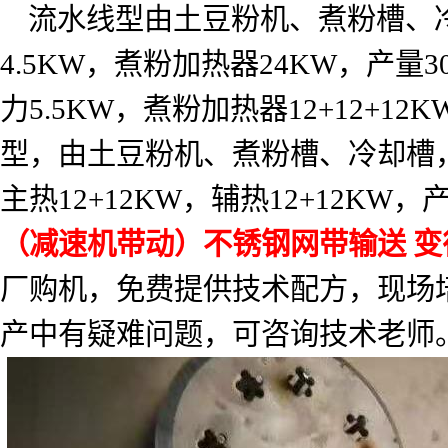
流水线型由土豆粉机、煮粉槽、
4.5KW
，煮粉加热器
24KW
，产量
3
力
5.5KW
，煮粉加热器
12+12+12K
型，由土豆粉机、煮粉槽、冷却槽
主热
12+12KW
，辅热
12+12KW
，
（减速机带动）不锈钢网带输送
变
厂购机，免费提供技术配方，现场
产中有疑难问题，可咨询技术老师