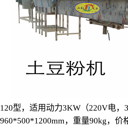
120
型，适用动力
3KW
（
220V
电，
960*500*1200mm
，重量
90kg
，价