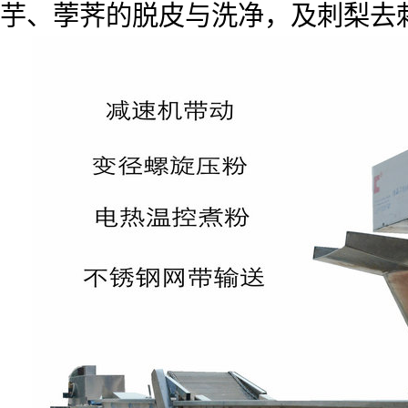
芋、荸荠的脱皮与洗净，及刺梨去