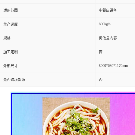
适用范围
中餐店设备
800kg/h
生产速度
规格
见信息内容
加工定制
否
8900*680*1170mm
外形尺寸
是否跨境货源
否