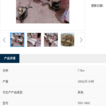
更新日期：
产品详请
7.5kw
功率
产量
180公斤/小时
可生产产品类型
其他
THF-180Z
型号