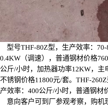
型号
THF-80Z
型，生产效率：
70-
0.4KW
（调速），普通钢材价格
76
公斤
/
小时，加热器功率
12KW
，主
不锈钢价格
11800
元
/
套。
THF-260Z
产效率：
400
公斤
/
小时，普通钢材
意向客户可到厂参观考察，购机