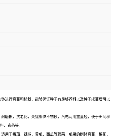
秧钵进行育苗和移栽，能够保证种子有足够养料以及种子成苗后可以
，耐磨损，抗老化，关键部位不锈蚀，汽电两用重量轻，便于田间移
料、农药等。
，适用于番茄、辣椒、黄瓜、西瓜等蔬菜、瓜果的制钵育苗，棉花、