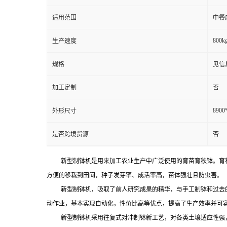
适用范围
中餐
800kg
生产速度
规格
见信
加工定制
否
8900
外形尺寸
是否跨境货源
否
新型制钵机是用来加工农业生产中广泛使用的育苗育秧钵。育
方便的移栽到田间，种子发芽率、成活率高，苗体强壮且防虫害。
新型制钵机，吸取了前人研究成果的精华，与手工制钵和过去
动作业，基本实现自动化，性价比高等优点，提高了生产效率并可
新型制钵机采用往复式对冲制钵新工艺，对各类土壤适应性强