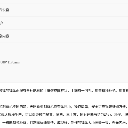
店设备
/h
息内容
*680*1170mm
秧钵的钵体由配有各种肥料的土壤做成圆柱状，上端有一凹孔，用来播种种子。用育
的制钵机不同的是，天阳新型制钵机具有体积小，操作简单，安全可靠拆装维修方便
实现大规模生产，可以保证秧苗早育、早熟、早上市，同时还能节约劳动力、种子、肥
，一机能制多种钵，打制钵体速度快，成型好，制作的钵体大小高矮一致，外光内松