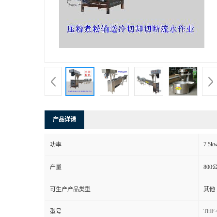
产品详请
7.5k
功率
产量
800
可生产产品类型
其他
THF-
型号