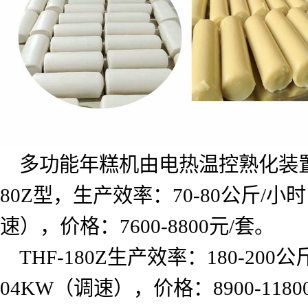
多功能年糕机由电热温控熟化装
80Z
型，生产效率：
70-80
公斤
/
小时
速），价格：
7600-8800
元
/
套。
THF-180Z
生产效率：
180-200
公
04KW
（调速），价格：
8900-1180