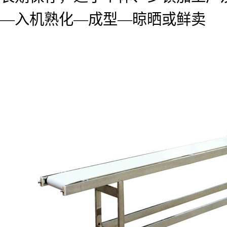
—
入机熟化
—
成型
—
晾晒或鲜卖