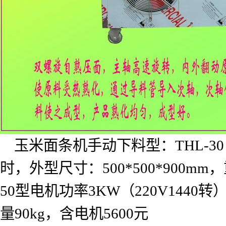
玉米面条机手动下料型：
THL-30
时，外型尺寸：
500*500*900mm
，
50
型电机功率
3KW
（
220V1440
转
量
90kg
，含电机
5600
元