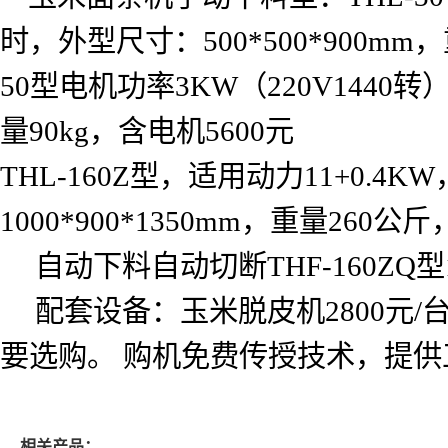
时，外型尺寸：
500*500*900mm
，
50
型电机功率
3KW
（
220V1440
转
量
90kg
，含电机
5600
元
THL-160Z
型，适用动力
11+0.4KW
1000*900*1350mm
，重量
260
公斤
自动下料自动切断
THF-160ZQ
型
配套设备：玉米脱皮机
2800
元
/
要选购。
购机免费传授技术，提供
相关产品：