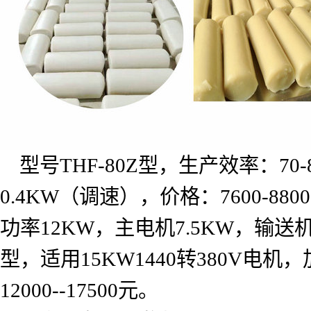
型号
THF-80Z
型，生产效率：
70-
0.4KW
（调速），价格：
7600-8800
功率
12KW
，主电机
7.5KW
，输送
型，适用
15KW1440
转
380V
电机，
12000--17500
元。