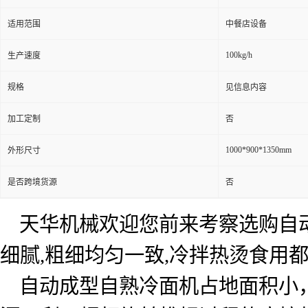
适用范围
中餐店设备
100kg/h
生产速度
规格
见信息内容
加工定制
否
1000*900*1350mm
外形尺寸
是否跨境货源
否
天华机械欢迎您前来考察选购自
细腻
,
粗细均匀一致
,
冷拌热烫食用
自动成型自熟冷面机占地面积小