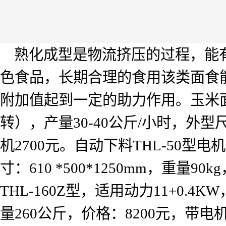
熟化成型是物流挤压的过程，能
色食品，长期合理的食用该类面食
附加值起到一定的助力作用。玉米
转），产量
30-40
公斤
/
小时，外型
机
2700
元。自动下料
THL-50
型电机
寸：
610 *500*1250mm
，重量
90kg
THL-160Z
型，适用动力
11+0.4KW
量
260
公斤，价格：
8200
元，带电