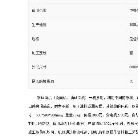
适用范围
中餐
100kg
生产速度
规格
见信
加工定制
否
6000
外形尺寸
是否跨境货源
否
钢丝面机（烫面机、油丝面机）一机多用，利用不同的原料，
口感爽滑筋道，耐煮不断，用于凉拌或涮火锅，其缤纷的色彩可以
寸：
500*500*900mm
，重量
75kg
，价格
1980
元，含电机
2700
元。自
THL -160Z
型，适用动力
11+0.4KW
，产量
150-160
公斤
/
小时，外形尺
或汇款购机均可，机器通过物流托运，随机有机器操作资料和工艺