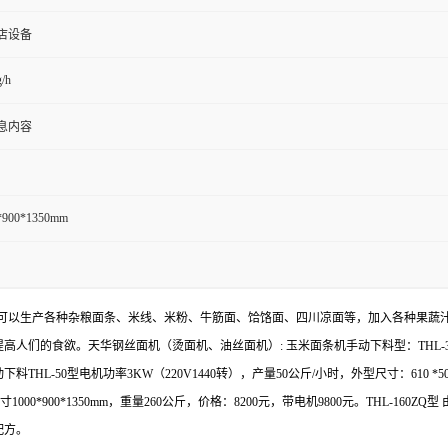
店设备
/h
息内容
*900*1350mm
可以生产各种杂粮面条、米线、米粉、牛筋面、饸饹面、四川凉面等，加入各种果蔬
提高人们的食欲。天华钢丝面机（烫面机、油丝面机）
:
玉米面条机手动下料型：
THL-
动下料
THL-50
型电机功率
3KW
（
220V1440
转），产量
50
公斤
/
小时，外型尺寸：
610 *
寸
1000*900*1350mm
，重量
260
公斤，价格：
8200
元，带电机
9800
元。
THL-160ZQ
型
配方。