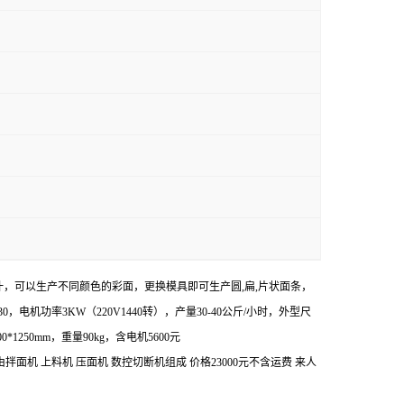
汁，可以生产不同颜色的彩面，更换模具即可生产圆
,
扁
,
片状面条，
30
，电机功率
3KW
（
220V1440
转），产量
30-40
公斤
/
小时，外型尺
500*1250mm
，重量
90kg
，含电机
5600
元
由拌面机
上料机
压面机
数控切断机组成
价格
23000
元不含运费
来人