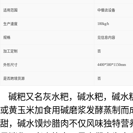
适用范围
中餐店设备
180kg/h
生产速度
规格
见信息内容
加工定制
否
4400*580*1150mm
外形尺寸
是否跨境货源
否
碱粑又名灰水粑，碱水粑，碱水
或黄玉米加食用碱磨浆发酵蒸制而
甜，碱水馍炒腊肉不仅风味独特营