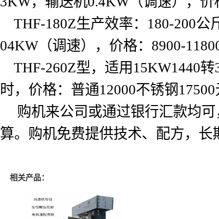
3KW
，输送机
0.4KW
（调速），价
THF-180Z
生产效率：
180-200
公
04KW
（调速），价格：
8900-1180
THF-260Z
型，适用
15KW1440
转
时，价格：普通
12000
不锈钢
17500
购机来公司或通过银行汇款均可
算。购机免费提供技术、配方，长
相关产品：