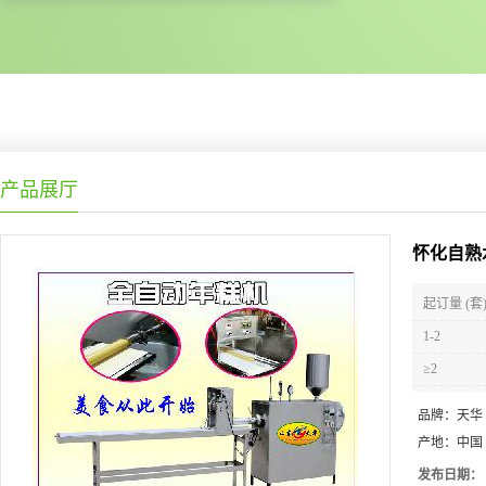
产品展厅
怀化自熟
起订量 (套
1-2
≥2
品牌：
天华
产地：
中国
发布日期：