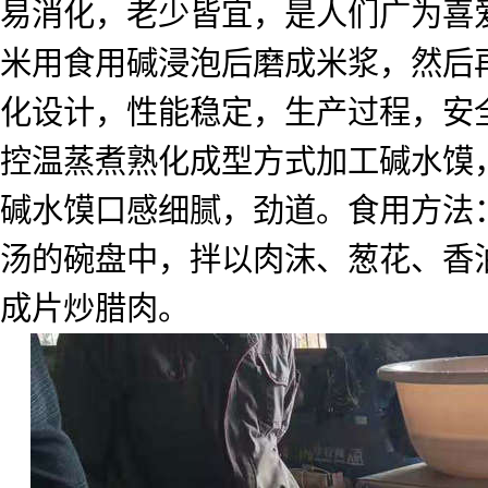
易消化，老少皆宜，是人们广为喜
米用食用碱浸泡后磨成米浆，然后
化设计，性能稳定，生产过程，安
控温蒸煮熟化成型方式加工碱水馍
碱水馍口感细腻，劲道。食用方法
汤的碗盘中，拌以肉沫、葱花、香
成片炒腊肉。