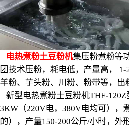
电热煮粉土豆粉机
集压粉煮粉等
团技术压粉，耗电低，产量高，
1-
羊粉、芋头粉、川粉、粉带等，出
新型电热煮粉土豆粉机
THF-120Z
3KW
（
220V
电，
380V
电均可），
的），产量
150-200
公斤
/
小时，外