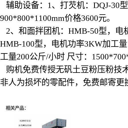
辅助设备：
1
、打芡机：
DQJ-30
型
900*800*1100mm
价格
3600
元。
2
、和面拌团机：
HMB-50
型，电
HMB-100
型，电机功率
3KW
加工量
工量
200
公斤
/
小时
尺寸：
1500*70
购机免费传授无矾土豆粉压粉技
非人为损坏的零配件，免费邮寄更
相关产品：