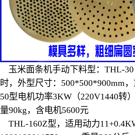
玉米面条机手动下料型：
THL-30
时，外型尺寸：
500*500*900mm
，
50
型电机功率
3KW
（
220V1440
转
量
90kg
，含电机
5600
元
THL-160Z
型，适用动力
11+0.4K