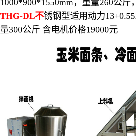
1000*900*1550mm
，重量
260
公斤
THG-DL
不
锈钢型适用动力
13+0.
量
300
公斤
含电机价格
19000
元