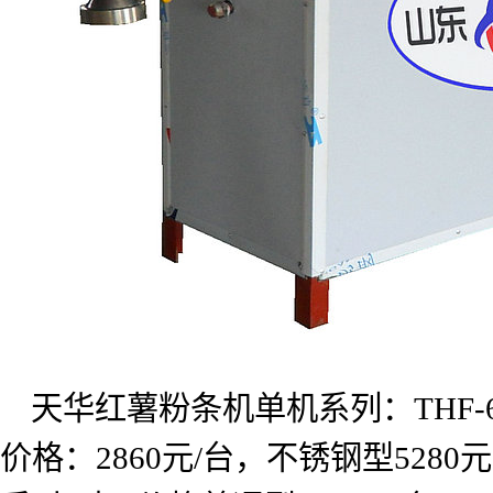
天华红薯粉条机单机系列：
THF-
价格：
2860
元
/
台，不锈钢型
5280
元