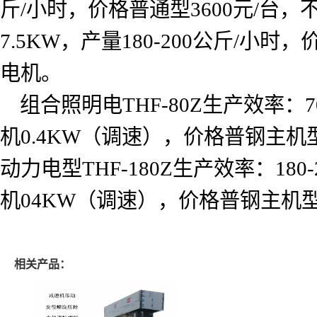
斤
/
小时，价格普通型
3600
元
/
台，
7.5KW
，产量
180-200
公斤
/
小时，
电机。
组合照明电
THF-80Z
生产效率：
7
机
0.4KW
（调速），价格普钢主机
动力电型
THF-180Z
生产效率：
180-
机
04KW
（调速），价格普钢主机
相关产品：