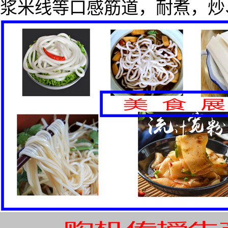
浆米线等口感筋道，耐煮，炒