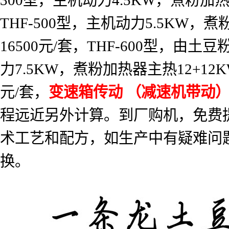
300
型，主机动力
4.5KW
，煮粉加
THF-500
型，主机动力
5.5KW
，煮
16500
元
/
套，
THF-600
型，由土豆
力
7.5KW
，煮粉加热器主热
12+12
元
/
套，
变速箱传动
（减速机带动
程远近另外计算。到厂购机，免费
术工艺和配方，如生产中有疑难问
换。