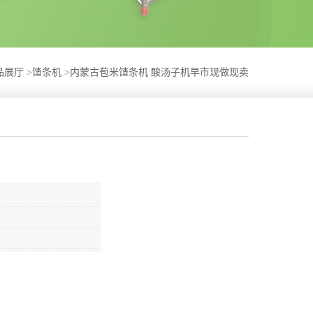
品展厅
>
馇条机
>
内蒙古苞米馇条机 酸汤子机早市现做现卖