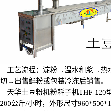
工艺流程：淀粉→温水和浆→热
切→出售鲜粉或包装冷冻后销售。
天华土豆粉机粉耗子机
THF-120
200
公斤
/
小时，外形尺寸
960*500*