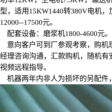
型，适用
15KW1440
转
380V
电机，
12000--17500
元。
配套设备：磨浆机
1800-4600
元。
意向客户可到厂参观考察，购机
经理咨询沟通，汇款购机，随机有
视频远程指导。
机器两年内非人为损坏的另配件