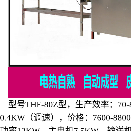
型号
THF-80Z
型，生产效率：
70-
0.4KW
（调速），价格：
7600-8800
功率
12KW
，主电机
7.5KW
，输送