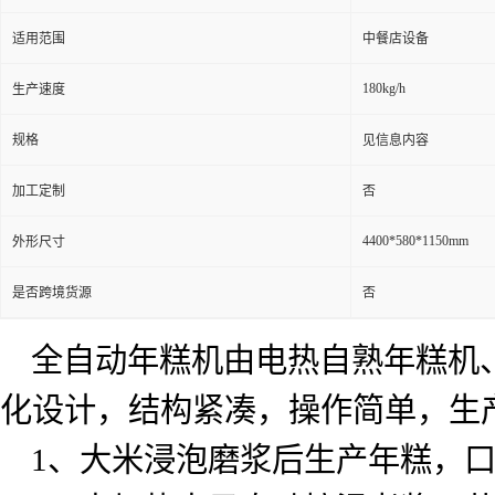
适用范围
中餐店设备
180kg/h
生产速度
规格
见信息内容
加工定制
否
4400*580*1150mm
外形尺寸
是否跨境货源
否
全自动年糕机由电热自熟年糕机
化设计，结构紧凑，操作简单，生
1
、大米浸泡磨浆后生产年糕，