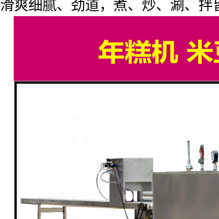
滑爽细腻、劲道，煮、炒、涮、拌