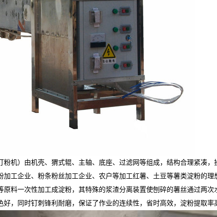
打粉机）由机壳、猬式辊、主轴、底座、过滤网等组成，结构合理紧凑，
粉加工企业、粉条粉丝加工企业、农户等加工红薯、土豆等薯类淀粉的理
等原料一次性加工成淀粉，其特殊的浆渣分离装置使刨碎的薯丝通过两次
色好，同时钉刺锋利耐磨，保证了作业的连续性，省时高效，淀粉提取率