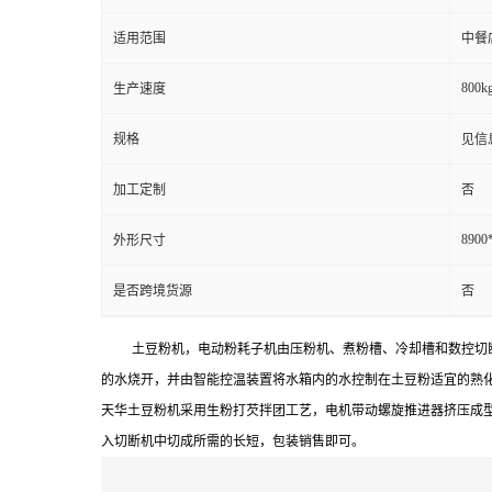
适用范围
中餐
800kg
生产速度
规格
见信
加工定制
否
8900
外形尺寸
是否跨境货源
否
土豆粉机，电动粉耗子机由压粉机、煮粉槽、冷却槽和数控切
的水烧开，并由智能控温装置将水箱内的水控制在土豆粉适宜的熟
天华土豆粉机采用生粉打芡拌团工艺，电机带动螺旋推进器挤压成
入切断机中切成所需的长短，包装销售即可。