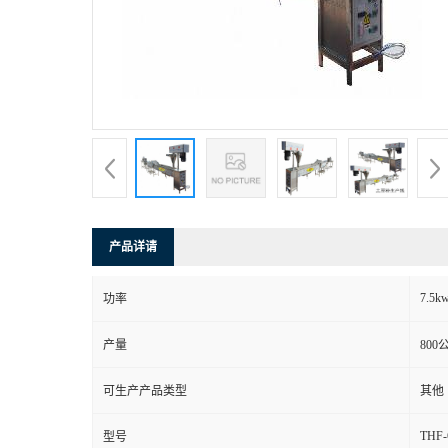
产品详请
7.5k
功率
产量
800
可生产产品类型
其他
THF-
型号