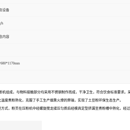
店设备
/h
息内容
*680*1170mm
断机组成，与物料接触部分均采用不锈钢制作而成，干净卫生，符合饮食标准要求。
化温度煮粉熟化，克服了手工生产烟熏火燎的弊端，实现了土豆粉环保生态生产。
型方式，粉芡在压粉机中经螺旋搅龙揉压匀质后经模具定型挤漏至煮粉槽中熟化，经过