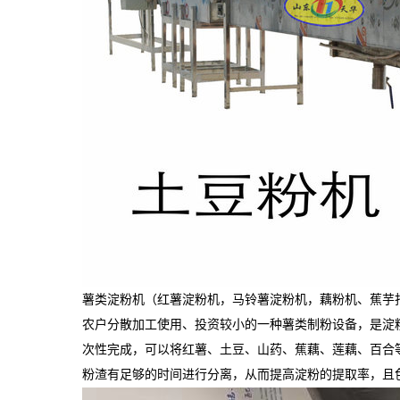
薯类淀粉机（红薯淀粉机，马铃薯淀粉机，藕粉机、蕉芋
农户分散加工使用、投资较小的一种薯类制粉设备，是淀
次性完成，可以将红薯、土豆、山药、蕉藕、莲藕、百合
粉渣有足够的时间进行分离，从而提高淀粉的提取率，且