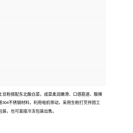
土豆粉搭配东北酸白菜，成菜柔润嫩滑、口感筋道、酸辣
用
不锈钢材料，利用电机带动，采用生粉打芡拌团工
304
包装，也可直接冷冻包装出售。