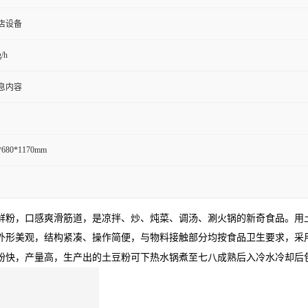
店设备
/h
息内容
*680*1170mm
鲜粉，口感爽滑筋道，是凉拌、炒、炖菜、调汤、涮火锅的新奇食品。用
外形美观，结构紧凑、操作简便，与物料接触部分均按食品卫生要求，采
粉快，产量高，生产出的土豆粉可下热水锅煮至七八成熟后入冷水冷却后