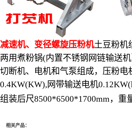
减速机、变径螺旋压粉机
土豆粉机
两用煮粉锅
(
内置不锈钢网链输送机
切断机、电机和气泵组成，压粉电
0.4KW(KW),
网带输送电机
0.12KW(
组装后尺
8500*6500*1700mm
，重
相关产品：