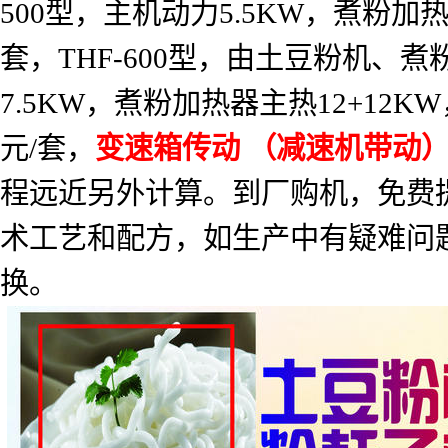
500
型，主机动力
5.5KW
，煮粉加
套，
THF-600
型，由土豆粉机、煮
7.5KW
，煮粉加热器主热
12+12KW
元
/
套，
变速箱传动
（减速机带动
程远近另外计算。到厂购机，免费
术工艺和配方，如生产中有疑难问
换。