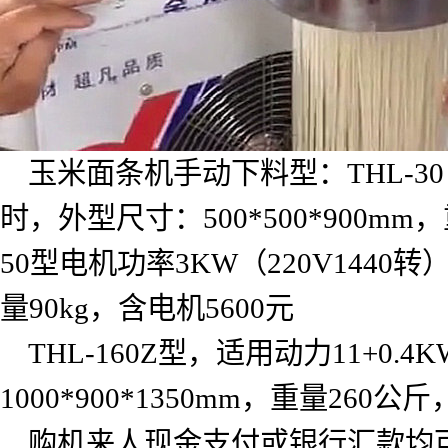
玉米面条机手动下料型：
THL-30
时，外型尺寸：
500*500*900mm
，
50
型电机功率
3KW
（
220V1440
转
量
90kg
，含电机
5600
元
THL-160Z
型，适用动力
11+0.4K
1000*900*1350mm
，重量
260
公斤
购机来人现金支付或银行汇款均