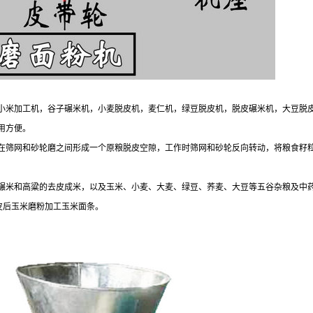
小米加工机，谷子碾米机，小麦脱皮机，麦仁机，绿豆脱皮机，脱皮碾米机，大豆脱
用方便。
在筛网和砂轮磨之间形成一个原粮脱皮空隙，工作时筛网和砂轮反向转动，将粮食籽
碾米和高粱的去皮成米，以及玉米、小麦、大麦、绿豆、荞麦、大豆等五谷杂粮及中
皮后玉米磨粉加工玉米面条。