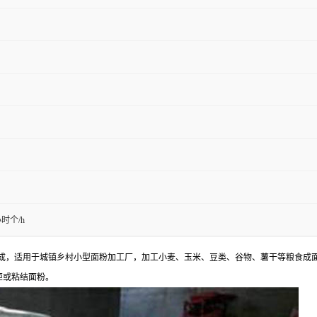
小时个/h
成，适用于城镇乡村小型面粉加工厂，加工小麦、玉米、豆类、谷物、薯干等粮食成
矩或粘结面粉。