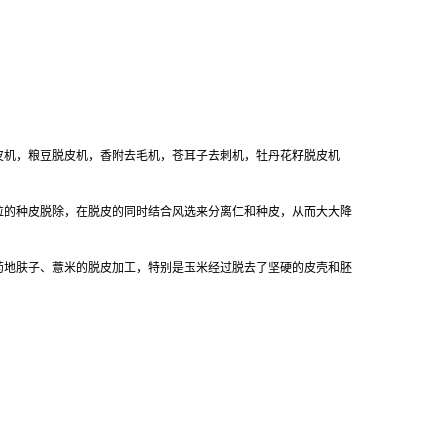
皮机，粮豆脱皮机，香附去毛机，苍耳子去刺机，牡丹花籽脱皮机
粒的种皮脱除，在脱皮的同时结合风选来分离仁和种皮，从而大大降
药地肤子、薏米的脱皮加工，特别是玉米经过脱去了坚硬的皮壳和胚