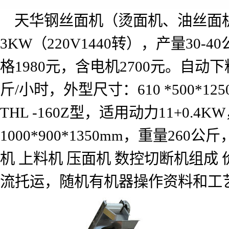
天华钢丝面机（烫面机、油丝面
3KW
（
220V1440
转），产量
30-40
格
1980
元，含电机
2700
元。自动下
斤
/
小时，外型尺寸：
610 *500*12
THL -160Z
型，适用动力
11+0.4KW
1000*900*1350mm
，重量
260
公斤
机
上料机
压面机
数控切断机组成
流托运，随机有机器操作资料和工