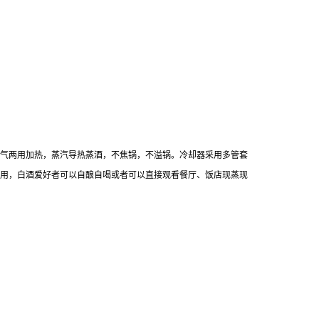
气两用加热，蒸汽导热蒸酒，不焦锅，不溢锅。冷却器采用多管套
用，白酒爱好者可以自酿自喝或者可以直接观看餐厅、饭店现蒸现