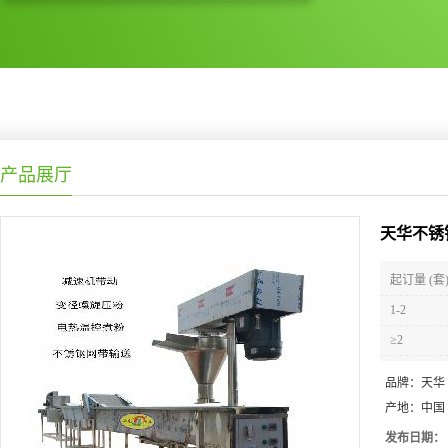
产品展厅
天华不锈
起订量 (套
1-2
≥2
品牌：
天华
产地：
中国
发布日期：