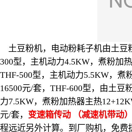
土豆粉机，电动粉耗子机由土豆
300
型，主机动力
4.5KW
，煮粉加
THF-500
型，主机动力
5.5KW
，煮
16500
元
/
套，
THF-600
型，由土豆
力
7.5KW
，煮粉加热器主热
12+12
元
/
套，
变速箱传动
（减速机带动
程远近另外计算。到厂购机，免费