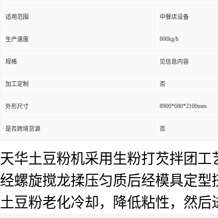
适用范围
中餐店设备
800kg/h
生产速度
规格
见信息内容
加工定制
否
8900*680*2100mm
外形尺寸
是否跨境货源
否
天华土豆粉机采用生粉打芡拌团工
经螺旋搅龙揉压匀质后经模具定型
土豆粉老化冷却，降低粘性，然后