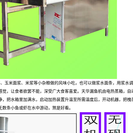
面、玉米面浆、米浆等小杂粮做的风味小吃，也可以做浆水面条，用浆水
感觉，让食者欲罢不能，深受广大食客喜爱。天华漏鱼机由电热蒸箱，自
净，把水箱里加满水，启动加热装置升温至所需温度后，开动机器，把槐
无数条小鱼或虾在水中游动，煞是好看。