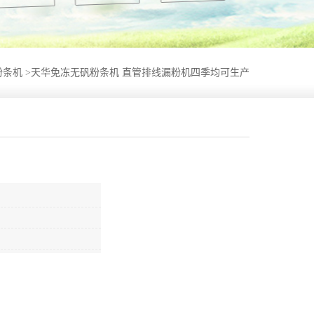
粉条机
>
天华免冻无矾粉条机 直管排线漏粉机四季均可生产