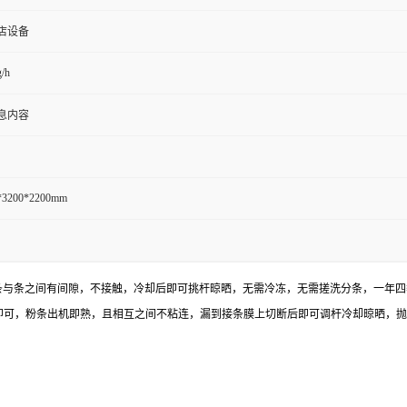
店设备
/h
息内容
*3200*2200mm
条与条之间有间隙，不接触，冷却后即可挑杆晾晒，无需冷冻，无需搓洗分条，一年四
即可，粉条出机即熟，且相互之间不粘连，漏到接条膜上切断后即可调杆冷却晾晒，抛