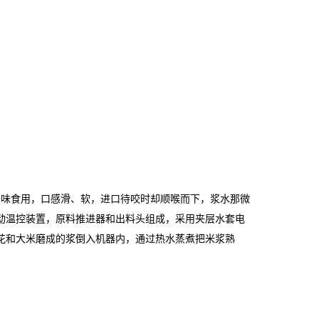
调味食用，口感滑、软，进口待咬时却顺喉而下，浆水那微
动温控装置，原料推进器和出料头组成，采用夹层水套电
花和大米磨成的浆倒入机器内，通过热水蒸煮把米浆熟