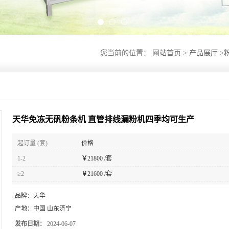
您当前的位置：
网站首页
>
产品展厅
>
天华免冻无矾粉条机 直管排线漏粉机四季均可生产
起订量 (套)
价格
1-2
￥
21800 /套
≥2
￥
21600 /套
品牌：
天华
产地：
中国 山东济宁
发布日期：
2024-06-07