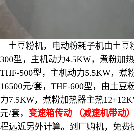
土豆粉机，电动粉耗子机由土豆
300
型，主机动力
4.5KW
，煮粉加
THF-500
型，主机动力
5.5KW
，煮
16500
元
/
套，
THF-600
型，由土豆
力
7.5KW
，煮粉加热器主热
12+12
元
/
套，
变速箱传动
（减速机带动
程远近另外计算。到厂购机，免费