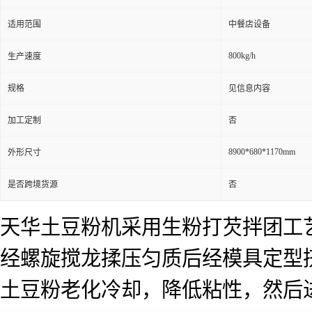
适用范围
中餐店设备
800kg/h
生产速度
规格
见信息内容
加工定制
否
8900*680*1170mm
外形尺寸
是否跨境货源
否
天华土豆粉机采用生粉打芡拌团工
经螺旋搅龙揉压匀质后经模具定型
土豆粉老化冷却，降低粘性，然后