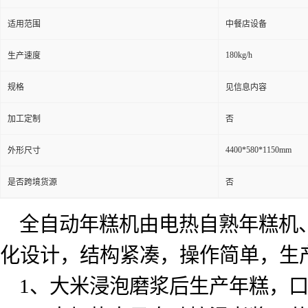
适用范围
中餐店设备
180kg/h
生产速度
规格
见信息内容
加工定制
否
4400*580*1150mm
外形尺寸
是否跨境货源
否
全自动年糕机由电热自熟年糕机
化设计，结构紧凑，操作简单，生
1
、大米浸泡磨浆后生产年糕，