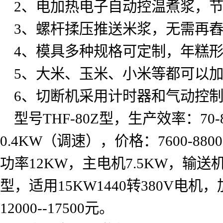
2
、电加热电子自动控温煮浆，
3
、螺杆揉压推送米浆，无需再
4
、模具多种规格可定制，年糕
5
、大米、玉米、小米等都可以
6
、切断机采用计时器和气动控
型号
THF-80Z
型，生产效率：
70-
0.4KW
（调速），价格：
7600-8800
功率
12KW
，主电机
7.5KW
，输送
型，适用
15KW1440
转
380V
电机，
12000--17500
元。