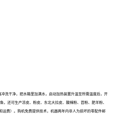
器冲洗干净，把水箱里加满水，启动加热装置升温至所需温度后，开
鱼，还可生产凉皮、粉皮、东北大拉皮、酸辣粉、苕粉、肥羊粉、
和运费）。购机免费提供技术，机器两年内非人为损坏的零配件邮