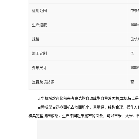
适用范围
中餐
100kg
生产速度
规格
见信
加工定制
否
1000
外形尺寸
是否跨境货源
否
天华机械欢迎您前来考察选购自动成型自熟冷面机
,
本机特点是
自动成型自熟冷面机占地面积小，重量轻，结构合理，操作方
模具定型挤压成条，生产不同粗细宽窄的面条，可以玉米、大米、