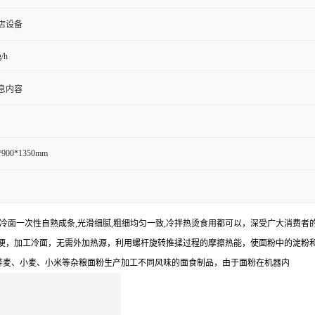
店设备
/h
息内容
*900*1350mm
冷面一次性自熟成条
,
光滑细腻
,
粗细均匀一致
,
冷拌热烫食用都可以，深受广大消费者
便，加工冷面，无需外加热源，利用螺杆旋转推揉过程的摩擦热能，使面粉中的淀粉
荞麦、小麦、小米等杂粮面粉生产加工不同风味的面食制品，由于面粉在机器内