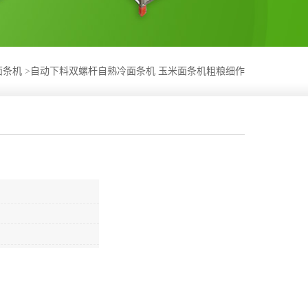
面条机
>
自动下料双螺杆自熟冷面条机 玉米面条机粗粮细作