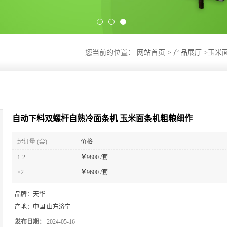
您当前的位置：
网站首页
>
产品展厅
>
玉米
自动下料双螺杆自熟冷面条机 玉米面条机粗粮细作
起订量 (套)
价格
1-2
￥
9800 /套
≥2
￥
9600 /套
品牌：
天华
产地：
中国 山东济宁
发布日期：
2024-05-16