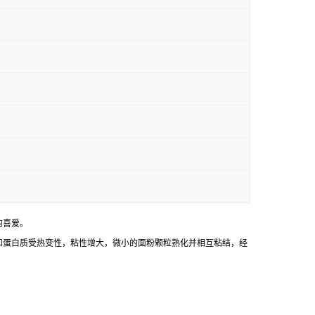
的喜爱。
和蛋白质受热变性，粘性增大，微小的面粉颗粒熟化并相互粘结，经