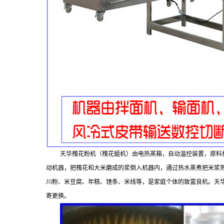
天华槐花粉机（槐花蛆机）由电热蒸箱，自动温控装置，原料
动机器，把槐花和大米磨成的浆倒入机器内，通过热水蒸煮把米浆
川粉、米豆腐、年糕、馇条、米线等，是家庭个体的致富良机。天
寄更换。