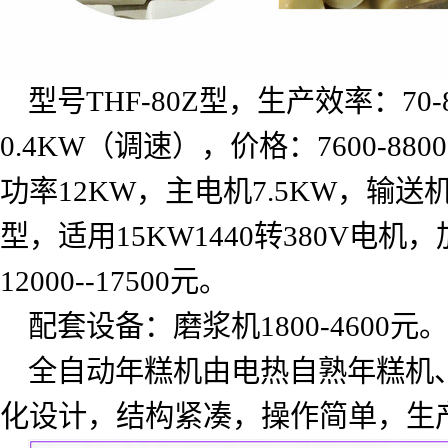
型号
THF-80Z
型，生产效率：
70-
0.4KW
（调速），价格：
7600-8800
功率
12KW
，主电机
7.5KW
，输送
型，适用
15KW1440
转
380V
电机，
12000--17500
元。
配套设备：磨浆机
1800-4600
元。
全自动年糕机由电热自熟年糕机
化设计，结构紧凑，操作简单，生