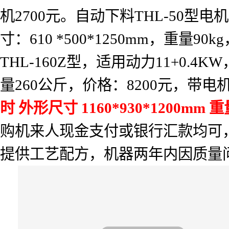
机
2700
元。自动下料
THL-50
型电机
寸：
610 *500*1250mm
，重量
90kg
THL-160Z
型，适用动力
11+0.4KW
量
260
公斤，价格：
8200
元，带电
时
外形尺寸
1160*930*1200mm
重
购机来人现金支付或银行汇款均可
提供工艺配方，机器两年内因质量