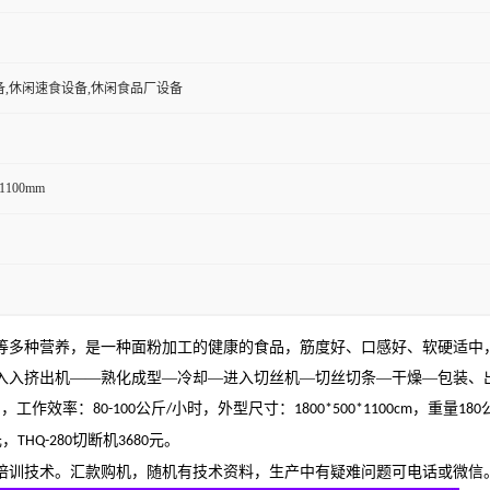
备,休闲速食设备,休闲食品厂设备
*1100mm
等多种营养，是一种面粉加工的健康的食品，筋度好、口感好、软硬适中
入入挤出机——熟化成型—冷却—进入切丝机—切丝切条—干燥—包装、
），工作效率：
公斤
小时，外型尺寸：
，重量
80-100
/
1800*500*1100cm
180
元，
切断机
元。
THQ-280
3680
培训技术。汇款购机，随机有技术资料，生产中有疑难问题可电话或微信