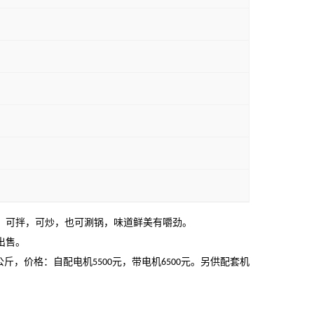
，可拌，可炒，也可涮锅，味道鲜美有嚼劲。
出售。
公斤，价格：自配电机
元，带电机
元。另供配套机
5
50
0
6
50
0
。