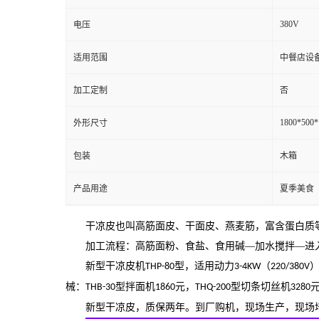
380V
电压
适用范围
中餐店设
加工定制
否
1800*500
外形尺寸
包装
木箱
产品用途
夏季美食
干凉皮也叫高筋面皮、干面皮、燕麦筋，富含蛋白质
加工流程：高筋面粉、食盐、食用碱
—加水搅拌—进
新型干凉皮机
型，适用动力
（
THP-80
3-4KW
220/380V
械：
型拌面机
元，
型切条切丝机
THB-30
1
86
0
THQ-200
3280
新型干凉皮，质保两年。到厂购机，现场生产，现场