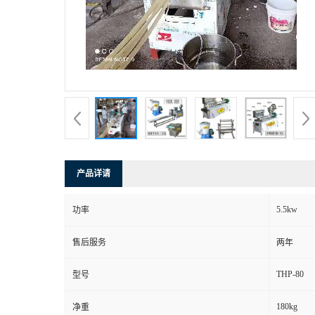
产品详请
5.5kw
功率
售后服务
两年
THP-80
型号
180kg
净重