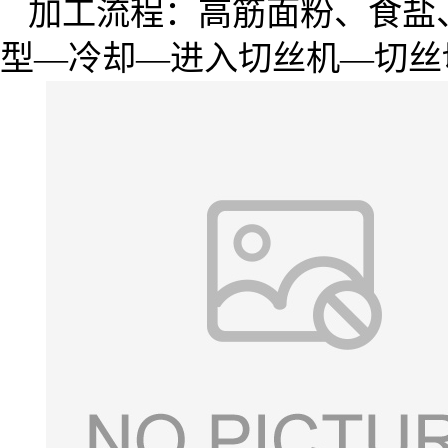
加工流程：高筋面粉、食盐
型—冷却—进入切丝机—切