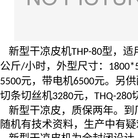
新型干凉皮机
型，适
THP-80
公斤
小时，外型尺寸：
/
1800*
元，带电机
元。另供
5
50
0
6
50
0
切条切丝机
元，
3280
THQ-280
新型干凉皮，质保两年。到
随机有技术资料，生产中有疑