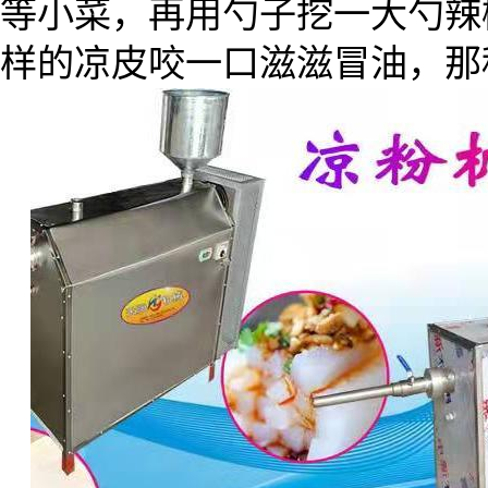
等小菜，再用勺子挖一大勺辣
样的凉皮咬一口滋滋冒油，那