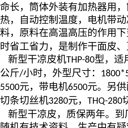
命长，筒体外装有加热器用，
热，自动控制温度，电机带动
料，原料在高温高压的作用下
时省工省力，是制作干面皮、
新型干凉皮机
型，适
THP-80
公斤
小时，外型尺寸：
/
1800*
元，带电机
元。另供
5
50
0
6
50
0
切条切丝机
元，
3280
THQ-280
新型干凉皮，质保两年。到
随机有技术资料，生产中有疑