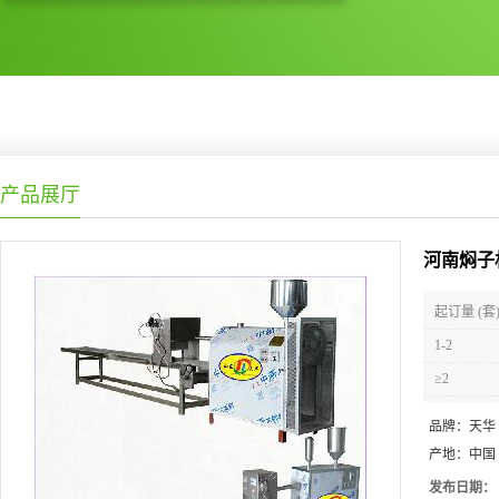
产品展厅
河南焖子
起订量 (套
1-2
≥2
品牌：
天华
产地：
中国
发布日期：