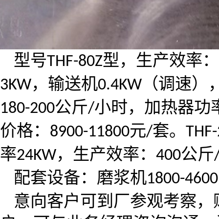
型号
型，生产效率：
THF-80Z
，输送机
（调速）
3KW
0.4KW
公斤
小时，加热器功
180-200
/
价格：
元
套。
8900-11800
/
THF-
率
，生产效率：
公斤
24KW
400
配套设备：磨浆机
1800-4600
意向客户可到厂参观考察，