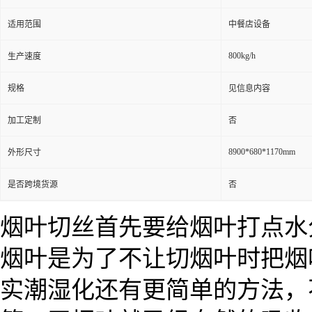
适用范围
中餐店设备
800kg/h
生产速度
规格
见信息内容
加工定制
否
8900*680*1170mm
外形尺寸
是否跨境货源
否
烟叶切丝首先要给烟叶打点水
烟叶是为了不让切烟叶时把烟
实潮湿化还有更简单的方法，