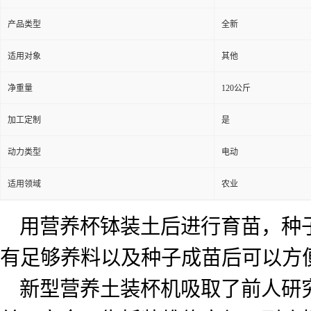
产品类型
全新
适用对象
其他
净重量
120公斤
加工定制
是
动力类型
电动
适用领域
农业
用营养杯钵装土后进行育苗，种
有足够养料以及种子成苗后可以方
新型营养土装杯机吸取了前人研